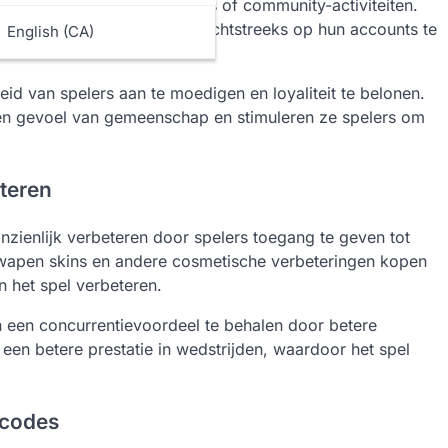
iale evenementen, promoties of community-activiteiten.
eelte van het spel om UC rechtstreeks op hun accounts te
English (CA)
id van spelers aan te moedigen en loyaliteit te belonen.
een gevoel van gemeenschap en stimuleren ze spelers om
teren
zienlijk verbeteren door spelers toegang te geven tot
, wapen skins en andere cosmetische verbeteringen kopen
n het spel verbeteren.
 een concurrentievoordeel te behalen door betere
t een betere prestatie in wedstrijden, waardoor het spel
lcodes