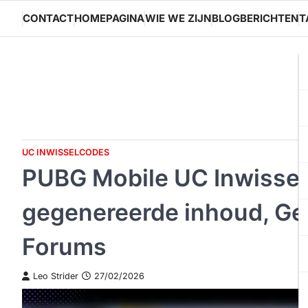
Skip
CONTACT
HOMEPAGINA
WIE WE ZIJN
BLOGBERICHTEN
T
to
content
UC INWISSELCODES
PUBG Mobile UC Inwissel
gegenereerde inhoud, G
Forums
Leo Strider
27/02/2026