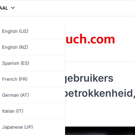
AAL
oooooouch.com
English (US)
English (NZ)
Spanish (ES)
codes: Door gebruikers
French (FR)
emeenschapsbetrokkenheid
German (AT)
Italian (IT)
Japanese (JP)