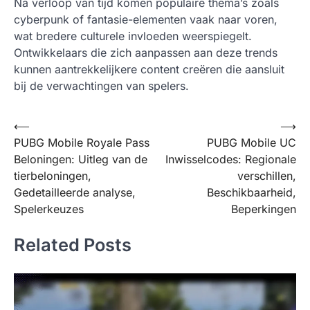
Na verloop van tijd komen populaire thema’s zoals
cyberpunk of fantasie-elementen vaak naar voren,
wat bredere culturele invloeden weerspiegelt.
Ontwikkelaars die zich aanpassen aan deze trends
kunnen aantrekkelijkere content creëren die aansluit
bij de verwachtingen van spelers.
Post
⟵
⟶
PUBG Mobile Royale Pass
PUBG Mobile UC
navigation
Beloningen: Uitleg van de
Inwisselcodes: Regionale
tierbeloningen,
verschillen,
Gedetailleerde analyse,
Beschikbaarheid,
Spelerkeuzes
Beperkingen
Related Posts