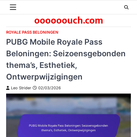
Skip
to
oooooouch.com
content
ROYALE PASS BELONINGEN
PUBG Mobile Royale Pass
Beloningen: Seizoensgebonden
thema’s, Esthetiek,
Ontwerpwijzigingen
Leo Strider
02/03/2026